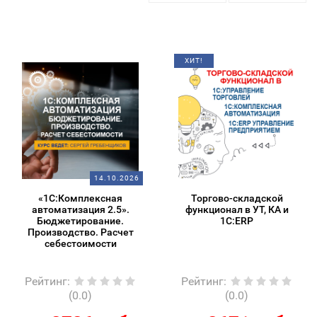
ХИТ!
14.10.2026
«1С:Комплексная
Торгово-складской
автоматизация 2.5».
функционал в УТ, КА и
Бюджетирование.
1С:ERP
Производство. Расчет
себестоимости
Рейтинг
:
Рейтинг
:
(0.0)
(0.0)